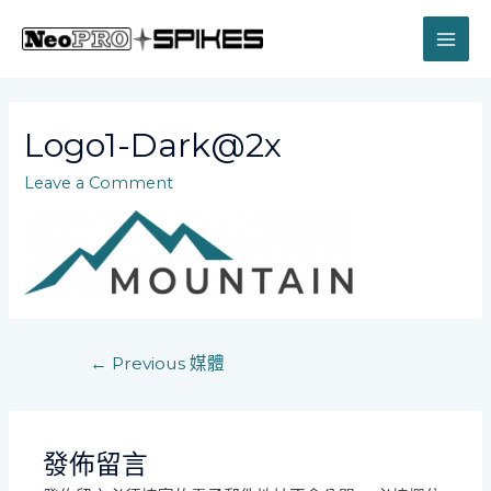
Skip
to
MAI
content
ME
Logo1-Dark@2x
Leave a Comment
文
←
Previous 媒體
章
導
覽
發佈留言