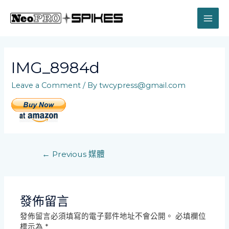
Skip
to
MAI
content
ME
IMG_8984d
Leave a Comment
/ By
twcypress@gmail.com
文
←
Previous 媒體
章
導
覽
發佈留言
發佈留言必須填寫的電子郵件地址不會公開。
必填欄位
標示為
*